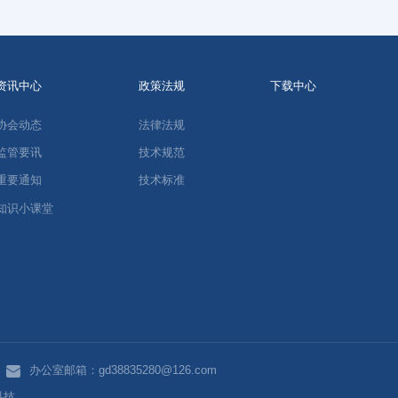
资讯中心
政策法规
下载中心
协会动态
法律法规
监管要讯
技术规范
重要通知
技术标准
知识小课堂
办公室邮箱：gd38835280@126.com
科技