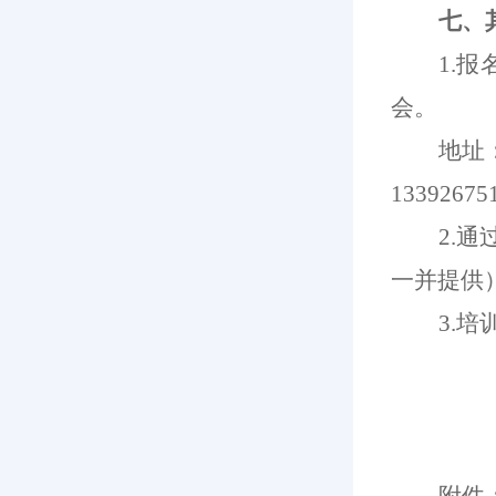
七、
1
.
报
会。
地址
13392675
2.
通
一并提供
3.
培
附件