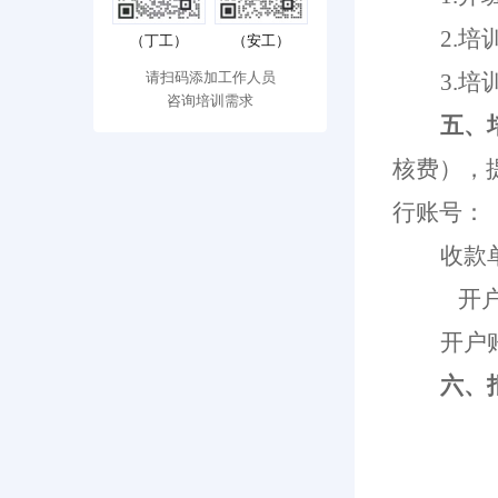
2.
（丁工）
（安工）
3
.培
请扫码添加工作人员
咨询培训需求
五
、
核费
），
行账号
：
收款
开
开户
六、