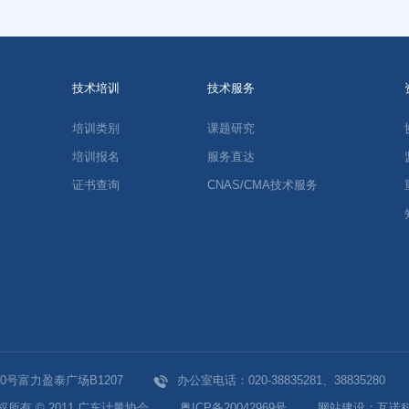
技术培训
技术服务
培训类别
课题研究
培训报名
服务直达
证书查询
CNAS/CMA技术服务
号富力盈泰广场B1207
办公室电话：020-38835281、38835280
权所有 © 2011 广东计量协会
粤ICP备20042969号
网站建设
：
互诺