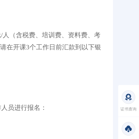
/人
（含
税费、
培训费
、
资料费、
考
请在开课
3个工作日前汇款到以下银
作人员进行报名：
证书查询