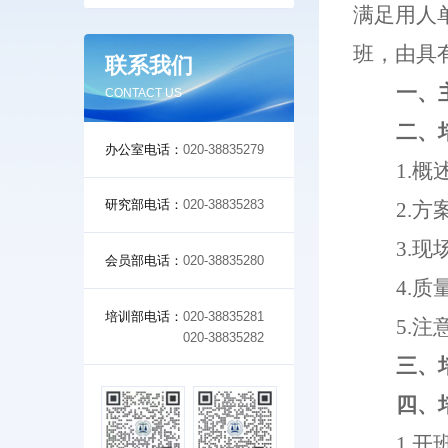
满足
用人
班
，由具
联系我们
一、
CONTACT US
二
、
办公室电话：
020-38835279
1.
概
研究部电话：
020-38835283
2.
方
3.
现
会员部电话：
020-38835280
4.
质
培训部电话：
020-38835281
5.
注
020-38835282
三
、
四、
1
.
开