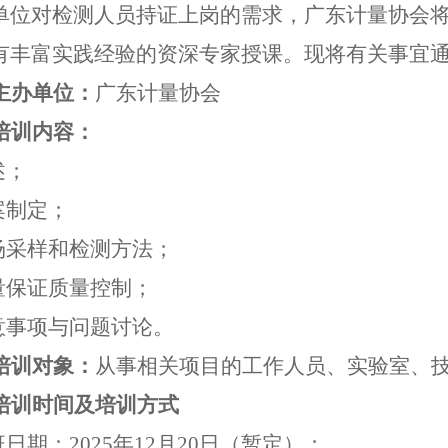
单位对
检测人员持证上岗的需
求，
广东计量协会
有丰富实践经验的资深专家授课。
现将有关事宜
主办单位：
广东计量协会
培训内容
：
述
；
案制定
；
场采样和检测方法
；
量保证质量控制
；
意事项与问题讨论
。
培训对象
：
从事相关
项目的
工作人员、实验室、
培训时间及培训方式
班日期
：
2025年12月20日（暂定）
；