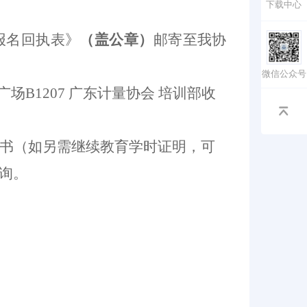
下载中心
报名回执表
》
（盖公章）
邮寄
至
我协
微信公众号
广场B
1207 广东计量协会 培训部收
书（如另需继续教育学时证明，可
n查询。