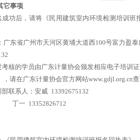
其它事项
名成功后，
请将《
民用建筑
室内环境检测
培训班
：广东省广州市天河区黄埔大道西
100号富力盈泰
132
过考核的学员由广东计量协会颁发相应
电子
培训证
），
请
在广东计量协会官方网站
www.gdjl.org.c
训部联系人：安威
13392675132
丁一
13352826712
：
《
民用建筑
室内环境检测
培训班
报名回执表
》