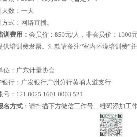
培训天数：一天
训方式：
网络直播
。
培训费用
：
会员价：
850
元
/人，非会员价：1000元
提供培训费发票
。
汇款请备注
“
室内环境培训费
”
并
单位：广东计量协会
户银行：广发银行广州分行黄埔大道支行
账号
：
121 8025 1601 0003 521
报名方式
：
请扫描下方微信工作号二维码添加工